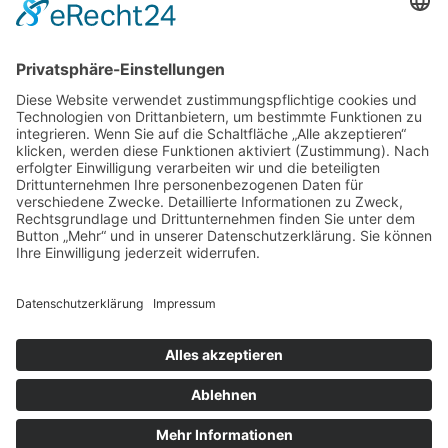
und eine Überraschung sowie einen Pokal für die:den
schnellste:n Läufer:in
Firmen-/Familien-/Vereins-Staffellauf
:
Pokal für die Siegermannschaft
Wir laden Sie daher recht herzlich zu dieser
Veranstaltung ein und freuen uns auf Ihren Besuch!
Ihr Turnverein 1907 e.V. Geiß-Nidda
©2009-2026, Turnverein 1907 e.V. Geiß-
Nidda
Alle Rechte vorbehalten.
RUN-EVENT
Created by
IMPRESSUM