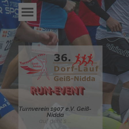
Direkt zum Seiteninhalt
Menü überspringen
RUN-EVENT
Turnverein 1907 e.V. Geiß-
Nidda
auf geht´s ...