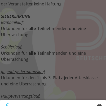
der Veranstalter keine Haftung
SIEGEREHRUNG
Bambinilauf
:
Urkunden für
alle
Teilnehmenden und eine
Überraschung
Schülerlauf
:
Urkunden für
alle
Teilnehme
nden
und eine
Überraschung
Jugend-/Jedermannslauf
:
Urkunden für
den 1. bis 3. Platz jeder Altersklasse
und eine Überraschung
Haupt-/Wertungslauf
:
Urkunden für den 1. bis 3. Platz jeder Altersklasse